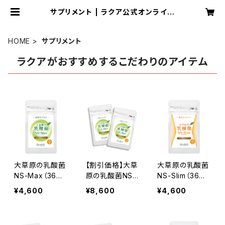
サプリメント | ラクア公式オンライン
ショップ
HOME
サプリメント
ラクアがおすすめするこだわりのアイテム
大草原の乳酸菌
【割引価格】大草
大草原の乳酸菌
NS-Max（36
原の乳酸菌NS-
NS-Slim（36粒）
粒） ≪18日分
Max（36粒）× 2
≪18日分≫
¥4,600
¥8,600
¥4,600
≫
袋セット ≪36
日分≫