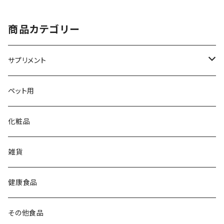
商品カテゴリー
サプリメント
大草原の乳酸菌
ペット用
NS-Max
チイサナミカタ
化粧品
NS-Slim
ビタミン／ミネラル
雑貨
DHA／EPA
健康食品
その他食品