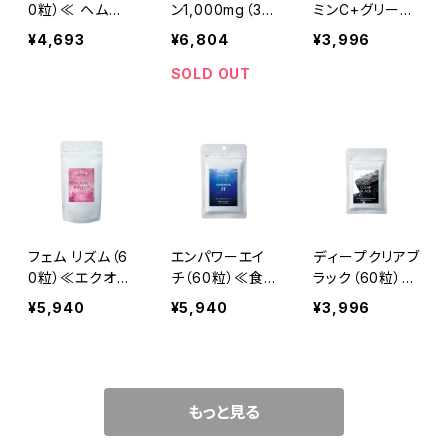
0粒）≪ ヘム鉄
ン1,000mg（30
ミンC+グリーン
と亜鉛・ビタミン
包）
アルジー（90
¥4,693
¥6,804
¥3,996
B6・ビタミンD
粒）≪テトラSO
≫
D・葉酸≫
SOLD OUT
フェム リズム（6
エンパワーエイ
ディープクリアブ
0粒）≪エクオー
チ（60粒）≪食
ラック（60粒）≪
ル・亜鉛≫
べる水素≫
食用炭・土≫
¥5,940
¥5,940
¥3,996
もっと見る