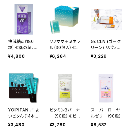
S乳酸菌・オリゴ
糖・キシリトール
≫
快減糖α（180
ソノママ＋ミネラ
GoCLN (ゴーク
粒）≪桑の葉、サ
ル（30包入）≪フ
リーン) リポソー
ラシア、バナバ、
ルボ酸≫
ム 100% ビタミ
¥4,800
¥6,264
¥3,229
オリーブ葉≫
ンC （12本）
YOIPITAN ／ よ
ビタミンBバーナ
スーパーローヤ
いピタん（14本
ー（90粒）≪ビタ
ルゼリー（90粒）
入）≪濃縮シリ
ミンB群・核酸≫
¥3,480
¥3,780
¥8,532
カ・ウコン≫