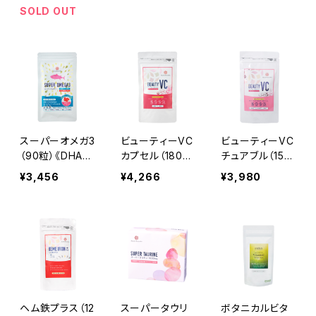
SOLD OUT
スーパーオメガ3
ビューティーVC
ビューティーVC
（90粒）《DHA・E
カプセル（180
チュアブル（150
PA》
粒）≪ビタミン
粒）≪ビタミン
¥3,456
¥4,266
¥3,980
C・ポリフェノー
C・ポリフェノー
ル≫
ル≫
ヘム鉄プラス（12
スーパータウリ
ボタニカルビタ