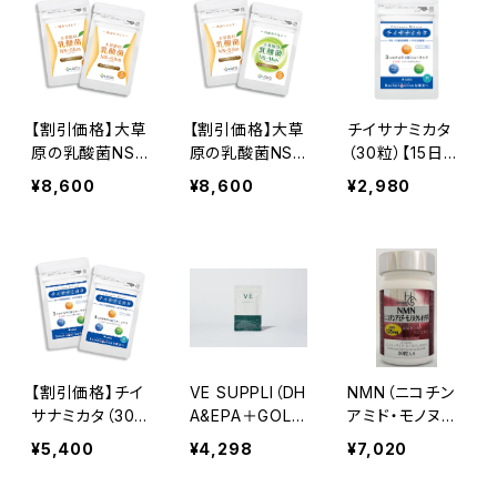
【割引価格】大草
【割引価格】大草
チイサナミカタ
原の乳酸菌NS-
原の乳酸菌NS-
（30粒）【15日
Slim（36粒）× 2
Max（36粒）＋N
分】≪BG21菌発
¥8,600
¥8,600
¥2,980
袋セット ≪36
S-Slim（36粒）【
酵物・NS乳酸
日分≫
2袋セット】≪36
菌・オリゴ糖・キ
日分≫
シリトール≫
【割引価格】チイ
VE SUPPLI（DH
NMN（ニコチン
サナミカタ（30
A&EPA＋GOLD
アミド・モノヌク
粒）×2袋セット
EN EUGLENA）
レオチド）【30粒
¥5,400
¥4,298
¥7,020
（30日分） ≪B
【90粒（30日
入】★3,750㎎
G21菌発酵物・N
分）】
配合