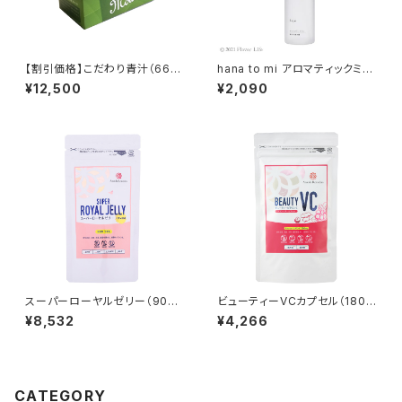
【割引価格】こだわり青汁（66
hana to mi アロマティックミス
包）×2箱セット ≪大麦若葉・カ
ト kayo(REFRESH)
¥12,500
¥2,090
テキン・ミネラル≫
スーパーローヤルゼリー（90
ビューティーVCカプセル（180
粒）
粒）≪ビタミンC・ポリフェノール
¥8,532
¥4,266
≫
CATEGORY