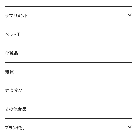
サプリメント
大草原の乳酸菌
ペット用
NS-Max
チイサナミカタ
化粧品
NS-Slim
ビタミン／ミネラル
雑貨
DHA／EPA
健康食品
その他食品
ブランド別