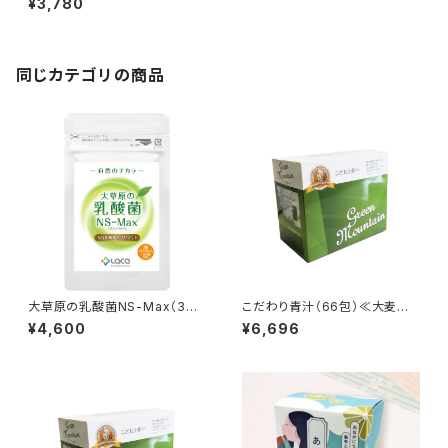
¥3,780
同じカテゴリの商品
大草原の乳酸菌NS-Max（36
こだわり青汁（66包）≪大麦若
粒） ≪18日分≫
葉・カテキン・ミネラル≫
¥4,600
¥6,696