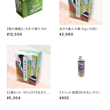
【割引価格】こだわり青汁（66
あきた美人の素（5g×30包）
包）×2箱セット ≪大麦若葉・カ
¥12,500
¥2,980
テキン・ミネラル≫
【2箱セット・10%OFF】あきた美
【チベット高原】天外天にがり（1
人の素（5g×30包）×2箱
00ml）※麦飯石水使用
¥5,364
¥653