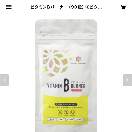
ビタミンBバーナー（90粒）≪ビタミ
ンB群・核酸≫ | ラクア公式オンライ
ンショップ