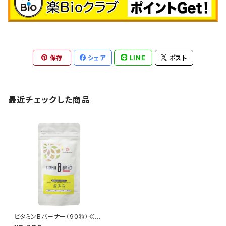
保存
シェア
LINE
ポスト
最近チェックした商品
ビタミンBバーナー（90粒）≪ビ
タミンB群・核酸≫