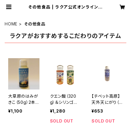
その他食品 | ラクア公式オンラインシ
ョップ
HOME
その他食品
ラクアがおすすめするこだわりのアイテム
大草原のはみが
クエン酸（320
【チベット高原】
きこ（50g）2本
g）＆シリンゴル
天外天にがり（1
セット【緑化支援
天然重曹（380
00ml）※麦飯石
¥1,100
¥1,280
¥653
品】
g）
水使用
SOLD OUT
SOLD OUT