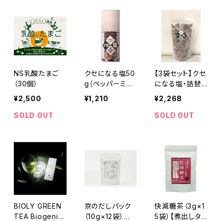
NS乳酸たまご
クセになる塩50
【3袋セット】クセ
（30個）
g（ペッパーミル
になる塩・詰替
入り）【緑化支援
え袋250g【緑化
¥2,500
¥1,210
¥2,268
品】
支援品】
SOLD OUT
SOLD OUT
BIOLY GREEN
京のだしパック
快減糖茶（3g×1
TEA Biogenics
（10g×12袋）※
5袋）【煮出しタ