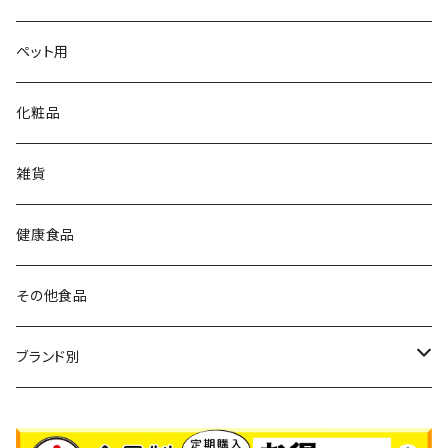
大草原の乳酸菌
ペット用
NS-Max
チイサナミカタ
化粧品
NS-Slim
ビタミン／ミネラル
雑貨
DHA／EPA
健康食品
その他食品
ブランド別
LACA（ラクア）