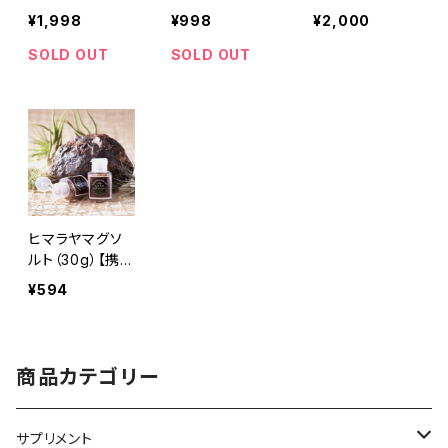
Plus（3g×10包）
無添加
イプ】
¥1,998
¥998
¥2,000
※ティーバッグ
タイプ
SOLD OUT
SOLD OUT
ヒマラヤマグソ
ルト（30g）【携
帯ボトル入り】
¥594
商品カテゴリー
サプリメント