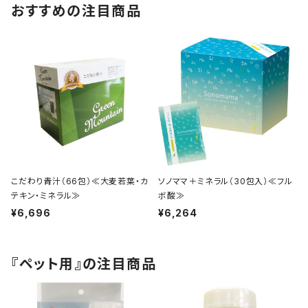
おすすめの注目商品
こだわり青汁（66包）≪大麦若葉・カ
ソノママ＋ミネラル（30包入）≪フル
テキン・ミネラル≫
ボ酸≫
¥6,696
¥6,264
『ペット用』の注目商品