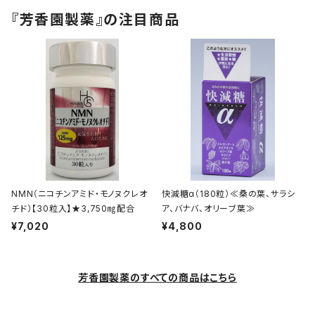
『芳香園製薬』の注目商品
NMN（ニコチンアミド・モノヌクレオ
快減糖α（180粒）≪桑の葉、サラシ
チド）【30粒入】★3,750㎎配合
ア、バナバ、オリーブ葉≫
¥7,020
¥4,800
芳香園製薬のすべての商品はこちら