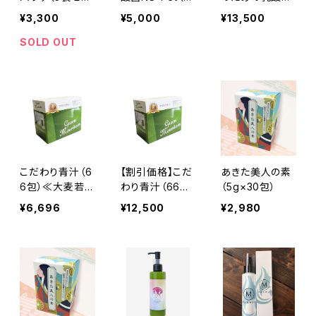
ト）
0粒）≪乳酸菌・
NS-Pet（180
¥3,300
¥5,000
¥13,500
枯草菌・酵母菌
粒）【3個セット】
≫
SOLD OUT
こだわり青汁（6
【割引価格】こだ
あきた美人の素
6包）≪大麦若
わり青汁（66
（5g×30包）
葉・カテキン・ミ
包）×2箱セッ
¥6,696
¥12,500
¥2,980
ネラル≫
ト ≪大麦若
葉・カテキン・ミ
ネラル≫