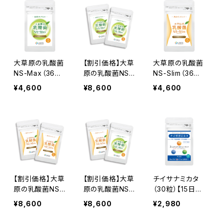
大草原の乳酸菌
【割引価格】大草
大草原の乳酸菌
NS-Max（36
原の乳酸菌NS-
NS-Slim（36粒）
粒） ≪18日分
Max（36粒）× 2
≪18日分≫
¥4,600
¥8,600
¥4,600
≫
袋セット ≪36
日分≫
【割引価格】大草
【割引価格】大草
チイサナミカタ
原の乳酸菌NS-
原の乳酸菌NS-
（30粒）【15日
Slim（36粒）× 2
Max（36粒）＋N
分】≪BG21菌発
¥8,600
¥8,600
¥2,980
袋セット ≪36
S-Slim（36粒）【
酵物・NS乳酸