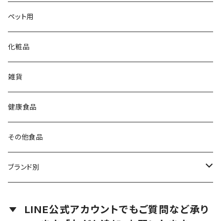
大草原の乳酸菌
ペット用
NS-Max
チイサナミカタ
化粧品
NS-Slim
ビタミン／ミネラル
雑貨
DHA／EPA
健康食品
その他食品
ブランド別
LACA（ラクア）
LINE公式アカウントでもご質問など承り