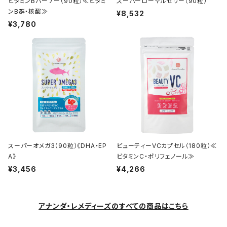
ビタミンBバーナー（90粒）≪ビタミ
スーパーローヤルゼリー（90粒）
ンB群・核酸≫
¥8,532
¥3,780
スーパーオメガ3（90粒）《DHA・EP
ビューティーVCカプセル（180粒）≪
A》
ビタミンC・ポリフェノール≫
¥3,456
¥4,266
アナンダ・レメディーズのすべての商品はこちら