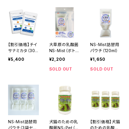
日分≫
2袋セット】≪36
菌・オリゴ糖・キ
日分≫
シリトール≫
【割引価格】チイ
大草原の乳酸菌
NS-Mist詰替用
サナミカタ（30
NS-Mist（ボトル
パウチ（120ml）
粒）×2袋セット
セット）≪NS乳
¥5,400
¥2,200
¥1,650
（30日分） ≪B
酸菌・りんご≫
G21菌発酵物・N
SOLD OUT
SOLD OUT
S乳酸菌・オリゴ
糖・キシリトール
≫
NS-Mist詰替用
犬猫のための乳
【割引価格】犬猫
パウチ（3袋セッ
酸菌NS-Pet（18
のための乳酸菌