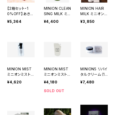
【2箱セット・1
MINION CLEAN
MINION HAIR
0%OFF】あきた
SING MILK ミニ
MILK ミニオン
美人の素（5g×3
オンクレンジン
ヘアミルク（100
¥5,364
¥4,400
¥3,850
0包）×2箱
グミルク（180m
ml）
l）
MINION MIST
MINION MIST
MINION5 リバイ
ミニオンミスト
ミニオンミスト詰
タルクリーム（15
（350ml）【化粧
替え用（350ml）
0g）
¥4,620
¥4,180
¥7,480
水】
【化粧水】
SOLD OUT