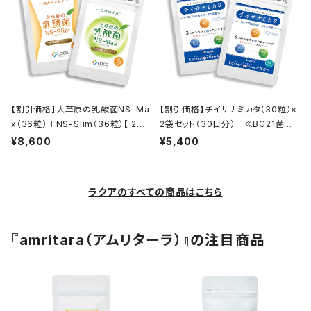
【割引価格】大草原の乳酸菌NS-Ma
【割引価格】チイサナミカタ（30粒）×
x（36粒）＋NS-Slim（36粒）【 2袋
2袋セット（30日分） ≪BG21菌発
セット】≪36日分≫
酵物・NS乳酸菌・オリゴ糖・キシリト
¥8,600
¥5,400
ール≫
ラクアのすべての商品はこちら
『amritara（アムリターラ）』の注目商品