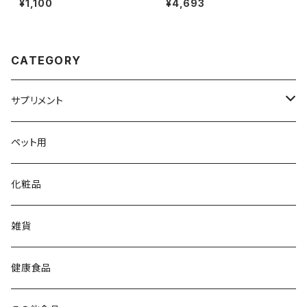
¥1,100
¥4,693
≫
CATEGORY
サプリメント
大草原の乳酸菌
ペット用
NS-Max
チイサナミカタ
化粧品
NS-Slim
ビタミン／ミネラル
雑貨
DHA／EPA
健康食品