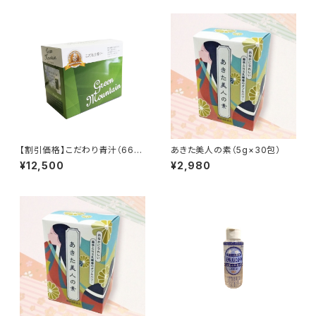
【割引価格】こだわり青汁（66
あきた美人の素（5g×30包）
包）×2箱セット ≪大麦若葉・カ
¥12,500
¥2,980
テキン・ミネラル≫