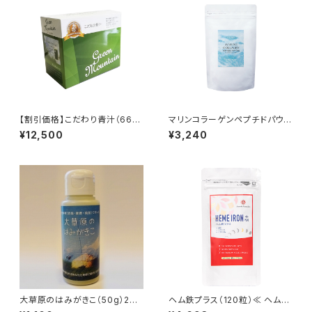
【割引価格】こだわり青汁（66
マリンコラーゲンペプチドパウダ
包）×2箱セット ≪大麦若葉・カ
ー （100g）≪天然コラーゲン≫
¥12,500
¥3,240
テキン・ミネラル≫
大草原のはみがきこ（50g）2本
ヘム鉄プラス（120粒）≪ ヘム鉄
セット【緑化支援品】
と亜鉛・ビタミンB6・ビタミンD