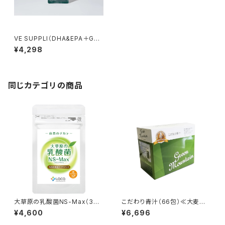
VE SUPPLI（DHA&EPA＋GOL
DEN EUGLENA）【90粒（30日
¥4,298
分）】
同じカテゴリの商品
大草原の乳酸菌NS-Max（36
こだわり青汁（66包）≪大麦若
粒） ≪18日分≫
葉・カテキン・ミネラル≫
¥4,600
¥6,696