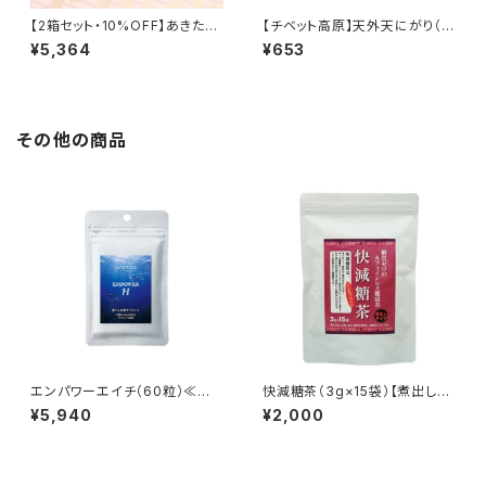
【2箱セット・10%OFF】あきた美
【チベット高原】天外天にがり（1
人の素（5g×30包）×2箱
00ml）※麦飯石水使用
¥5,364
¥653
その他の商品
エンパワーエイチ（60粒）≪食
快減糖茶（3g×15袋）【煮出しタ
べる水素≫
イプ】
¥5,940
¥2,000