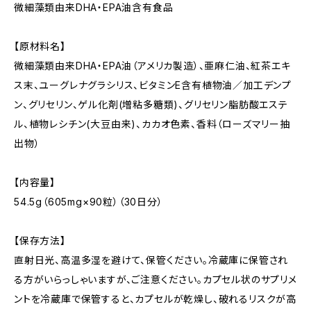
微細藻類由来DHA・EPA油含有食品
【原材料名】
微細藻類由来DHA・EPA油（アメリカ製造）、亜麻仁油、紅茶エキ
ス末、ユーグレナグラシリス、ビタミンE含有植物油／加工デンプ
ン、グリセリン、ゲル化剤(増粘多糖類)、グリセリン脂肪酸エステ
ル、植物レシチン(大豆由来)、カカオ色素、香料（ローズマリー抽
出物）
【内容量】
54.5g（605mg×90粒）（30日分）
【保存方法】
直射日光、高温多湿を避けて、保管ください。冷蔵庫に保管され
る方がいらっしゃいますが、ご注意ください。カプセル状のサプリメ
ントを冷蔵庫で保管すると、カプセルが乾燥し、破れるリスクが高