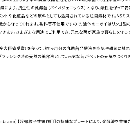
酵により、抗生性の乳酸菌（バイオジェニックス）となり、酸性を保って安
メントや化粧品などの原料としても活用されている注目素材です。NSミ
敵から守ってくれます。香料等不使用ですので、液体のニオイはリンゴ酸
いきます。さまざまな用途でご利用でき、元気な菌が家族の暮らしを守って
経産大臣省受賞）を使って、約1ヶ月分の乳酸菌発酵液を空気や雑菌に触
、ブラッシング時の天然の美容液として。元気な菌がペットの元気をつくりま
nce Ｍembrane）【超微粒子共振作用】の特殊なプレートにより、発酵液