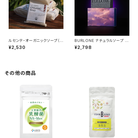
ルセンテ・オーガニックソープ（8
BURLONE ナチュラルソープ ス
0g）
ペースブラック＜フローラルの
¥2,530
¥2,798
香り＞（100ｇ）
その他の商品