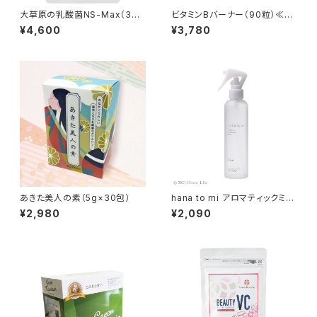
大草原の乳酸菌NS-Max（36
ビタミンBバーナー（90粒）≪ビ
粒） ≪18日分≫
タミンB群・核酸≫
¥4,600
¥3,780
あきた美人の素（5g×30包）
hana to mi アロマティックミス
ト kayo(REFRESH)
¥2,980
¥2,090