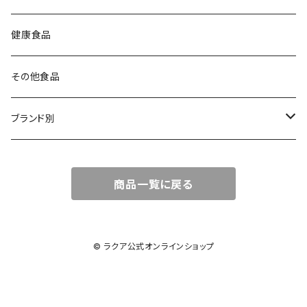
DHA／EPA
健康食品
その他食品
ブランド別
LACA（ラクア）
商品一覧に戻る
amritara（アムリターラ）
Ananda Remedies（アナンダ・レメディーズ）
© ラクア公式オンラインショップ
芳香園製薬