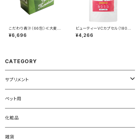
こだわり青汁（66包）≪大麦若
ビューティーVCカプセル（180
葉・カテキン・ミネラル≫
粒）≪ビタミンC・ポリフェノール
¥6,696
¥4,266
≫
CATEGORY
サプリメント
大草原の乳酸菌
ペット用
NS-Max
チイサナミカタ
化粧品
NS-Slim
ビタミン／ミネラル
雑貨