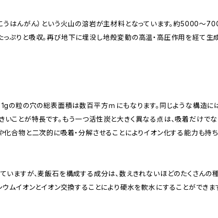
こうはんがん）という火山の溶岩が主材料となっています。約5000～70
っぷりと吸収。再び地下に埋没し地殻変動の高温・高圧作用を経て生成
1gの粒の穴の総表面積は数百平方ｍにもなります。同じような構造に
いことが特長です。もう一つ活性炭と大きく異なる点は、吸着だけでな
や化合物と二次的に吸着・分解させることによりイオン化する能力も持ち
ていますが、麦飯石を構成する成分は、数えきれないほどのたくさんの
シウムイオンとイオン交換することにより硬水を軟水にすることができま