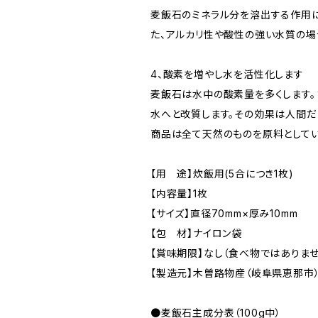
麦飯石のミネラル分を溶出する作用に
た、アルカリ性や酸性の強い水質の場
4、酸素を増やし水を活性化します
麦飯石は水中の酸素量を多くします。
水へと改質します。その効果は人間だ
商品は全て天然のものを原料としてい
【用 途】炊飯用(5合につき1枚)
【内容量】1枚
【サイズ】直径70mm×厚み10mm
【包 材】ナイロン袋
【賞味期限】なし（食べ物ではありませ
【製造元】木曽路物産（岐阜県恵那市
●麦飯石主成分表（100g中）