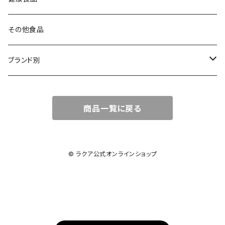
その他食品
ブランド別
LACA（ラクア）
商品一覧に戻る
amritara（アムリターラ）
Ananda Remedies（アナンダ・レメディーズ）
© ラクア公式オンラインショップ
芳香園製薬