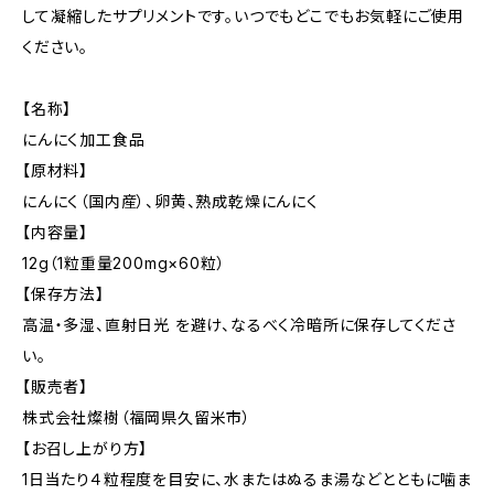
して凝縮したサプリメントです。いつでもどこでもお気軽にご使用
ください。
【名称】
にんにく加工食品
【原材料】
にんにく（国内産）、卵黄、熟成乾燥にんにく
【内容量】
12g（1粒重量200mg×60粒）
【保存方法】
高温・多湿、直射日光 を避け、なるべく冷暗所に保存してくださ
い。
【販売者】
株式会社燦樹（福岡県久留米市）
【お召し上がり方】
1日当たり４粒程度を目安に、水またはぬるま湯などとともに噛ま