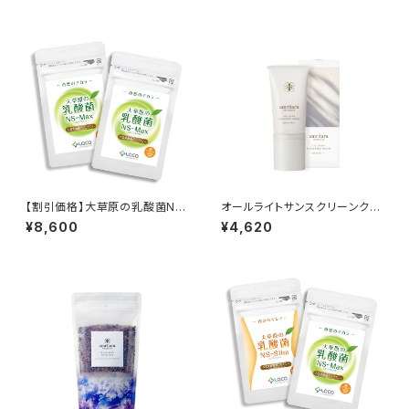
【割引価格】大草原の乳酸菌NS
オールライトサンスクリーンクリ
-Max（36粒）× 2袋セット ≪3
ーム SPF29 PA+++（40g）≪
¥8,600
¥4,620
6日分≫
日焼け止めクリーム≫