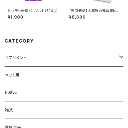
ヒマラヤ岩塩バスソルト（520g）
【割引価格】大草原の乳酸菌NS
-Max（36粒）＋NS-Slim（36
¥1,980
¥8,600
粒）【 2袋セット】≪36日分≫
CATEGORY
サプリメント
大草原の乳酸菌
ペット用
NS-Max
チイサナミカタ
化粧品
NS-Slim
ビタミン／ミネラル
雑貨
DHA／EPA
健康食品