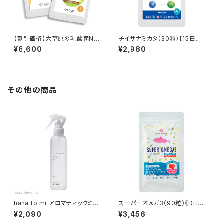
【割引価格】大草原の乳酸菌NS
チイサナミカタ（30粒）【15日分】
-Max（36粒）＋NS-Slim（36
≪BG21菌発酵物・NS乳酸菌・
¥8,600
¥2,980
粒）【 2袋セット】≪36日分≫
オリゴ糖・キシリトール≫
その他の商品
hana to mi アロマティックミス
スーパーオメガ3（90粒）《DH
ト kayo(REFRESH)
A・EPA》
¥2,090
¥3,456